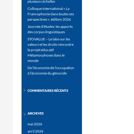
plusieurs échelles
Colloque international « La
Francophonie dans toutes ses
perspectives », édition 2026
Journée d’études: les apports
des corpus linguistiques
STOVALUE – Le labo sur les
valeurs et les droits rencontre
le projet éducatif
Métamorphoses dans le
monde
De l’économie de l’occupation
à l’économie du génocide
COMMENTAIRES RÉCENTS
ARCHIVES
mai 2026
avril 2026