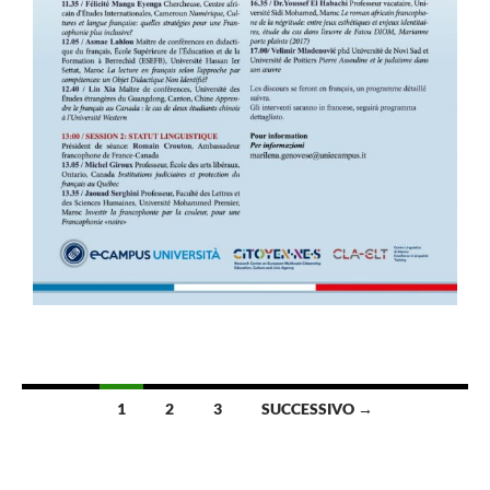
Navigazione
1
2
3
SUCCESSIVO →
articoli