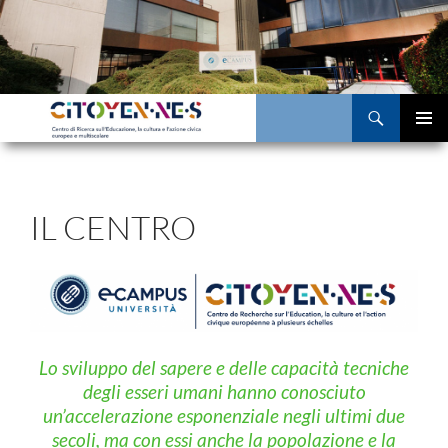
Vai
al
contenuto
Cerca
MENU
PRINCI
IL CENTRO
Lo sviluppo del sapere e delle capacità tecniche
degli esseri umani hanno conosciuto
un’accelerazione esponenziale negli ultimi due
secoli, ma con essi anche la popolazione e la