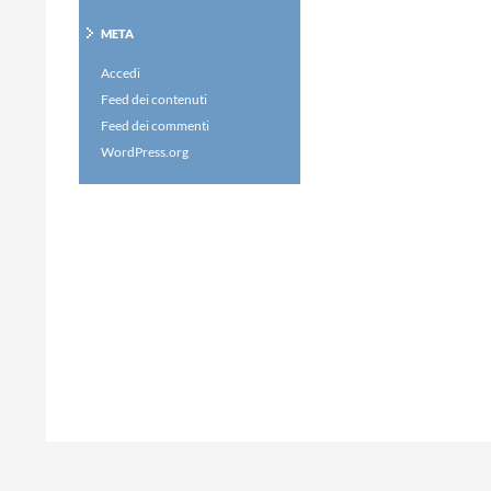
META
Accedi
Feed dei contenuti
Feed dei commenti
WordPress.org