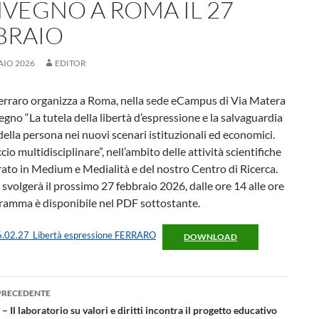
VEGNO A ROMA IL 27
BRAIO
AIO 2026
EDITOR
Ferraro organizza a Roma, nella sede eCampus di Via Matera
vegno “La tutela della libertà d’espressione e la salvaguardia
i della persona nei nuovi scenari istituzionali ed economici.
io multidisciplinare”, nell’ambito delle attività scientifiche
ato in Medium e Medialità e del nostro Centro di Ricerca.
i svolgerà il prossimo 27 febbraio 2026, dalle ore 14 alle ore
gramma è disponibile nel PDF sottostante.
.02.27_Libertà espressione FERRARO
DOWNLOAD
azione
PRECEDENTE
lo
Il laboratorio su valori e diritti incontra il progetto educativo