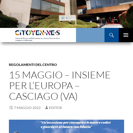
Vai
al
contenuto
Cerca
MENU
PRINCI
REGOLAMENTI DEL CENTRO
15 MAGGIO – INSIEME
PER L’EUROPA –
CASCIAGO (VA)
7 MAGGIO 2022
EDITOR