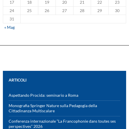
17
18
19
20
21
22
23
24
25
26
27
28
29
30
31
« Mag
ARTICOLI
Aspettando Procida: seminario a Roma
Monografia Springer Nature sulla Pedagogia della
Cittadinanza Multiscalare
Conferenza internazionale “La Francophonie dans toutes ses
perspectives” 2026