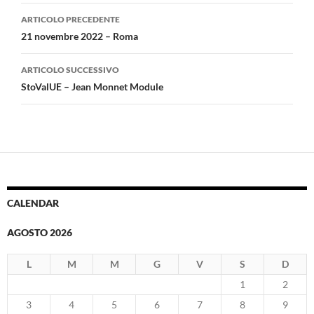
Navigazione
ARTICOLO PRECEDENTE
articolo
21 novembre 2022 – Roma
ARTICOLO SUCCESSIVO
StoValUE – Jean Monnet Module
CALENDAR
AGOSTO 2026
L
M
M
G
V
S
D
1
2
3
4
5
6
7
8
9