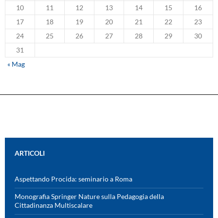
10
11
12
13
14
15
16
17
18
19
20
21
22
23
24
25
26
27
28
29
30
31
« Mag
ARTICOLI
Aspettando Procida: seminario a Roma
Monografia Springer Nature sulla Pedagogia della
Cittadinanza Multiscalare