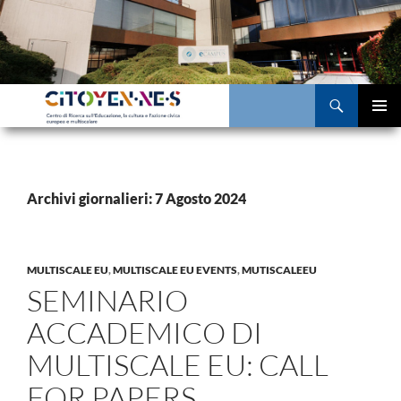
Vai
al
contenuto
Cerca
MENU
PRINCI
Archivi giornalieri: 7 Agosto 2024
MULTISCALE EU
,
MULTISCALE EU EVENTS
,
MUTISCALEEU
SEMINARIO
ACCADEMICO DI
MULTISCALE EU: CALL
FOR PAPERS