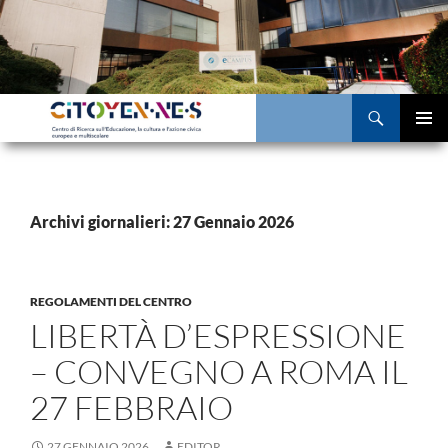
Vai
al
contenuto
Cerca
MENU
PRINCI
Archivi giornalieri: 27 Gennaio 2026
REGOLAMENTI DEL CENTRO
LIBERTÀ D’ESPRESSIONE
– CONVEGNO A ROMA IL
27 FEBBRAIO
27 GENNAIO 2026
EDITOR